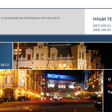
ки и производства приборов и систем учета
НАШИ Т
(067) 839-01
(068) 399-50
О 
Пр
Ку