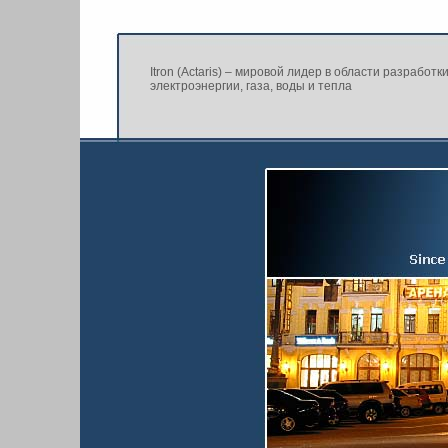
Itron (Actaris) – мировой лидер в области разработ
электроэнергии, газа, воды и тепла