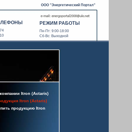
ООО "Энергетический Портал"
ЕЛЕФОНЫ
РЕЖИМ РАБОТЫ
-74
Пн-Пт: 9:00-18:00
-10
Сб-Вс: Выходной
компании Itron (Actaris)
одукция Itron (Actaris)
пить продукцию Itron