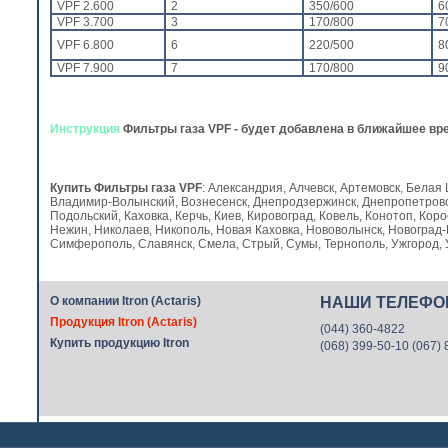
VPF 2.600
2
350/600
6
VPF 3.700
3
170/800
7
VPF 6.800
6
220/500
8
VPF 7.900
7
170/800
9
Инструкция
Фильтры газа VPF - будет добавлена в ближайшее вр
Купить
Фильтры газа VPF
: Александрия, Алчевск, Артемовск, Белая
Владимир-Волынский, Вознесенск, Днепродзержинск, Днепропетровск
Подольский, Каховка, Керчь, Киев, Кировоград, Ковель, Конотоп, Коро
Нежин, Николаев, Никополь, Новая Каховка, Нововолынск, Новоград-
Симферополь, Славянск, Смела, Стрый, Сумы, Тернополь, Ужгород, У
О компании Itron (Actaris)
НАШИ ТЕЛЕФ
Продукция Itron (Actaris)
(044) 360-4822
Купить продукцию Itron
(068) 399-50-10 (067)