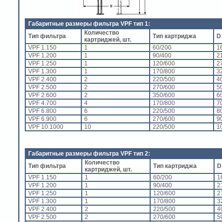
Габаритные размеры фильтра VPF тип 1:
Количество
Тип фильтра
Тип картриджа
D
картриджей, шт.
VPF 1.150
1
60/200
1
VPF 1.200
1
90/400
2
VPF 1.250
1
120/600
2
VPF 1.300
1
170/800
3
VPF 2.400
2
220/500
4
VPF 2.500
2
270/600
5
VPF 2.600
2
350/600
6
VPF 4.700
4
170/800
7
VPF 6.800
6
220/500
8
VPF 6.900
6
270/600
9
VPF 10.1000
10
220/500
1
Габаритные размеры фильтра VPF тип 2:
Количество
Тип фильтра
Тип картриджа
D
картриджей, шт.
VPF 1.150
1
60/200
1
VPF 1.200
1
90/400
2
VPF 1.250
1
120/600
2
VPF 1.300
1
170/800
3
VPF 2.400
2
220/500
4
VPF 2.500
2
270/600
5