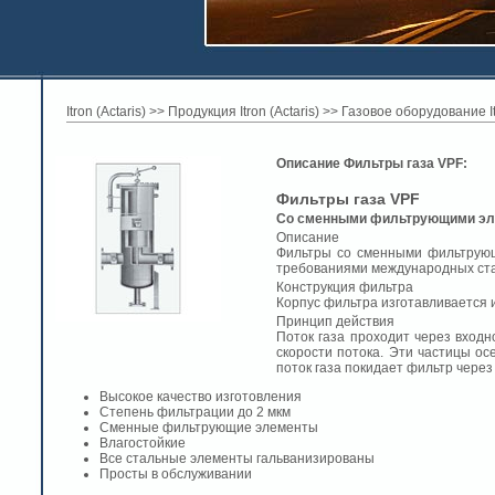
Itron (Actaris)
>>
Продукция Itron (Actaris)
>>
Газовое оборудование Itr
Описание Фильтры газа VPF:
Фильтры газа VPF
Со сменными фильтрующими э
Описание
Фильтры со сменными фильтрующи
требованиями международных ст
Конструкция фильтра
Корпус фильтра изготавливается 
Принцип действия
Поток газа проходит через входн
скорости потока. Эти частицы о
поток газа покидает фильтр чере
Высокое качество изготовления
Степень фильтрации до 2 мкм
Сменные фильтрующие элементы
Влагостойкие
Все стальные элементы гальванизированы
Просты в обслуживании